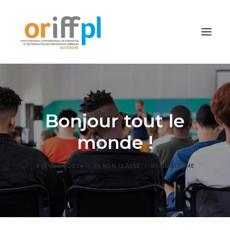
ORIFFPL
Formations Clermont-Ferrand
Bonjour tout le
Formations Lyon
monde !
Contacts
8 FÉVRIER 2024
|
IN
NON CLASSÉ
|
BY
GUILLAUME
Recherche